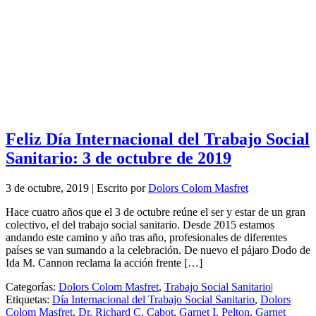
Feliz Día Internacional del Trabajo Social
Sanitario: 3 de octubre de 2019
3 de octubre, 2019
|
Escrito por
Dolors Colom Masfret
Hace cuatro años que el 3 de octubre reúne el ser y estar de un gran
colectivo, el del trabajo social sanitario. Desde 2015 estamos
andando este camino y año tras año, profesionales de diferentes
países se van sumando a la celebración. De nuevo el pájaro Dodo de
Ida M. Cannon reclama la acción frente […]
Categorías:
Dolors Colom Masfret
,
Trabajo Social Sanitario
|
Etiquetas:
Día Internacional del Trabajo Social Sanitario
,
Dolors
Colom Masfret
,
Dr. Richard C. Cabot
,
Garnet I. Pelton
,
Garnet