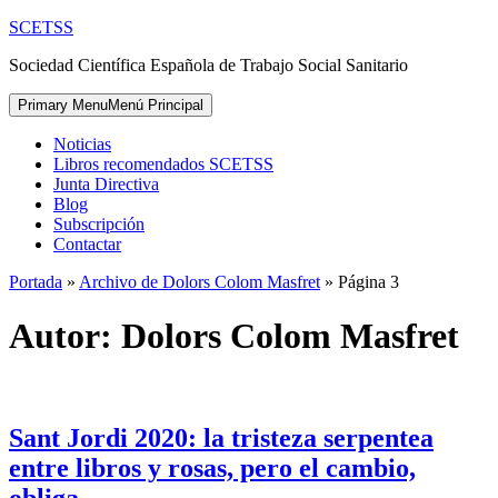
Skip
SCETSS
to
Sociedad Científica Española de Trabajo Social Sanitario
content
Primary Menu
Menú Principal
Noticias
Libros recomendados SCETSS
Junta Directiva
Blog
Subscripción
Contactar
Portada
»
Archivo de Dolors Colom Masfret
»
Página 3
Autor:
Dolors Colom Masfret
Sant Jordi 2020: la tristeza serpentea
entre libros y rosas, pero el cambio,
obliga