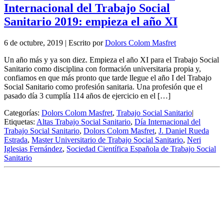
Internacional del Trabajo Social
Sanitario 2019: empieza el año XI
6 de octubre, 2019
|
Escrito por
Dolors Colom Masfret
Un año más y ya son diez. Empieza el año XI para el Trabajo Social
Sanitario como disciplina con formación universitaria propia y,
confiamos en que más pronto que tarde llegue el año I del Trabajo
Social Sanitario como profesión sanitaria. Una profesión que el
pasado día 3 cumplía 114 años de ejercicio en el […]
Categorías:
Dolors Colom Masfret
,
Trabajo Social Sanitario
|
Etiquetas:
Altas Trabajo Social Sanitario
,
Día Internacional del
Trabajo Social Sanitario
,
Dolors Colom Masfret
,
J. Daniel Rueda
Estrada
,
Master Universitario de Trabajo Social Sanitario
,
Neri
Iglesias Fernández
,
Sociedad Científica Española de Trabajo Social
Sanitario