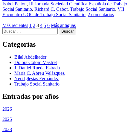
Isabel Pelton
,
III Jornada Sociedad Científica Española de Trabajo
Social Sanitario
,
Richard C. Cabot
,
Trabajo Social Sanitario
,
VII
en
Encuentro UOC de Trabajo Social Sanitario
|
2 comentarios
Feliz
Día
Más recientes
1
2
3
4
5
6
Más antiguas
Buscar:
Internacio
del
Trabajo
Categorías
Social
Sanitario:
Bilal Abdelkader
3
Dolors Colom Masfret
de
J. Daniel Rueda Estrada
octubre
María C. Abreu Velázquez
de
Neri Iglesias Fernández
2019
Trabajo Social Sanitario
Entradas por años
2026
2025
2023